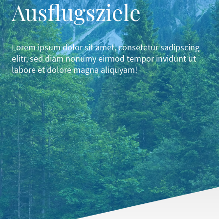
Ausflugsziele
Lorem ipsum dolor sit amet, consetetur sadipscing
elitr, sed diam nonumy eirmod tempor invidunt ut
labore et dolore magna aliquyam!